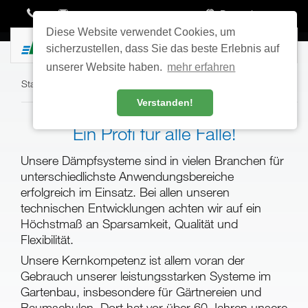
Deutsch
Diese Website verwendet Cookies, um
Toggle
sicherzustellen, dass Sie das beste Erlebnis auf
navigatio
unserer Website haben.
mehr erfahren
Start
›
Anwendungen
Verstanden!
Ein Profi für alle Fälle!
Unsere Dämpfsysteme sind in vielen Branchen für
unterschiedlichste Anwendungsbereiche
erfolgreich im Einsatz. Bei allen unseren
technischen Entwicklungen achten wir auf ein
Höchstmaß an Sparsamkeit, Qualität und
Flexibilität.
Unsere Kernkompetenz ist allem voran der
Gebrauch unserer leistungsstarken Systeme im
Gartenbau, insbesondere für Gärtnereien und
Baumschulen. Dort hat vor über 60 Jahren unsere