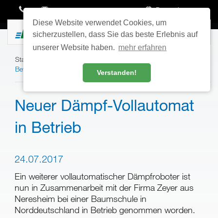
Deutsch
Diese Website verwendet Cookies, um
Toggle
sicherzustellen, dass Sie das beste Erlebnis auf
navigatio
unserer Website haben.
mehr erfahren
Startseite
Aktuelles
News
Neuer Dämpf-Vollautomat in
Betrieb
Verstanden!
Neuer Dämpf-Vollautomat
in Betrieb
24.07.2017
Ein weiterer vollautomatischer Dämpfroboter ist
nun in Zusammenarbeit mit der Firma Zeyer aus
Neresheim bei einer Baumschule in
Norddeutschland in Betrieb genommen worden.