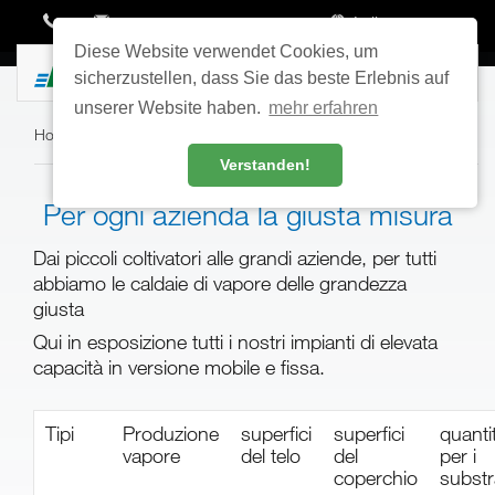
Italiano
Diese Website verwendet Cookies, um
Toggle
sicherzustellen, dass Sie das beste Erlebnis auf
navigatio
unserer Website haben.
mehr erfahren
Home
›
Caldaia di vapore
Verstanden!
Per ogni azienda la giusta misura
Dai piccoli coltivatori alle grandi aziende, per tutti
abbiamo le caldaie di vapore delle grandezza
giusta
Qui in esposizione tutti i nostri impianti di elevata
capacità in versione mobile e fissa.
Tipi
Produzione
superfici
superfici
quanti
vapore
del telo
del
per i
coperchio
substr