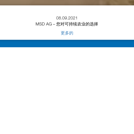
08.09.2021
MSD AG – 您对可持续农业的选择
更多的
 25 美分起
用蒸汽代替农药！
我们新的突破性蒸
农用化学品首先对自然
因此，它的使用在最近
和我们屡获殊荣的
由于最新研究，草甘膦
毒土壤的成本比以
烷、巴沙胺和其他仍在
止或归类为对健康有害