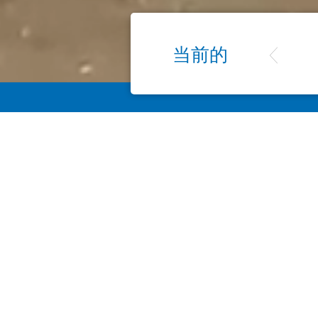
当前的
消毒土壤 - 每平方米约
使用我们的特殊专业知识和
汽创新为您带来好处。
带有特殊蒸罩的三明治蒸制
全自动蒸制机使使用蒸汽消
往任何时候都低。