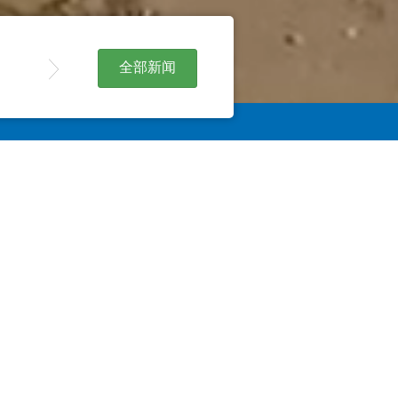
全部新闻
和您的健康构成威胁！
几年逐渐受到限制。
（例如围捕）、溴甲
使用的物质已被有效禁
。